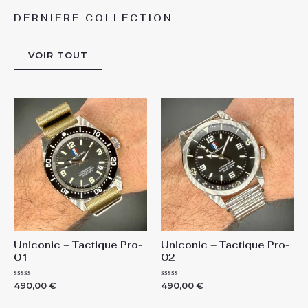
DERNIERE COLLECTION
VOIR TOUT
Uniconic – Tactique Pro-
Uniconic – Tactique Pro-
01
02
N
N
490,00
€
490,00
€
o
o
t
t