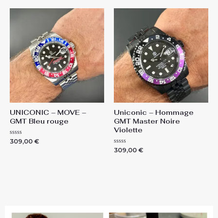
e
e
0
0
s
s
u
u
r
r
5
5
UNICONIC – MOVE –
Uniconic – Hommage
GMT Bleu rouge
GMT Master Noire
Violette
N
309,00
€
o
N
309,00
€
t
o
e
t
0
e
s
0
u
s
r
u
5
r
5