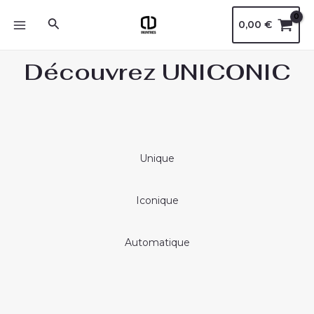
Aller
MAIN
Rechercher
0,00
€
au
MENU
contenu
Découvrez UNICONIC
Unique
Iconique
Automatique