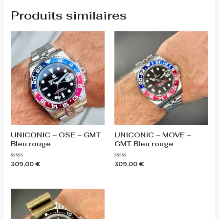
Produits similaires
UNICONIC – OSE – GMT
UNICONIC – MOVE –
Bleu rouge
GMT Bleu rouge
Note
Note
309,00
€
309,00
€
0
0
sur
sur
5
5