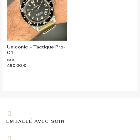
Uniconic – Tactique Pro-
01
Note
490,00
€
0
sur
5
EMBALLÉ AVEC SOIN