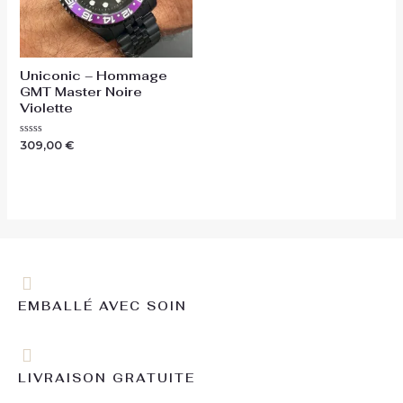
Uniconic – Hommage
GMT Master Noire
Violette
Note
309,00
€
0
sur
5
EMBALLÉ AVEC SOIN
LIVRAISON GRATUITE