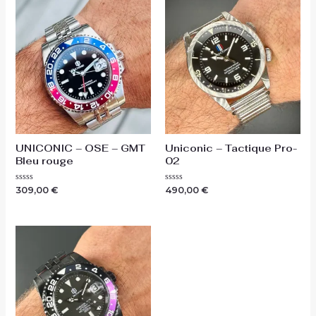
UNICONIC – OSE – GMT
Uniconic – Tactique Pro-
Bleu rouge
02
Note
Note
309,00
€
490,00
€
0
0
sur
sur
5
5