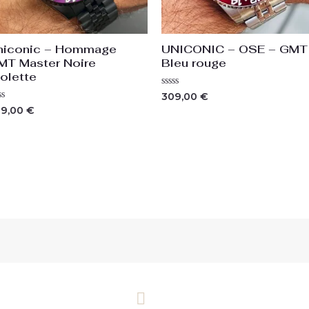
niconic – Hommage
UNICONIC – OSE – GMT
MT Master Noire
Bleu rouge
iolette
Note
309,00
€
0
te
09,00
€
sur
5