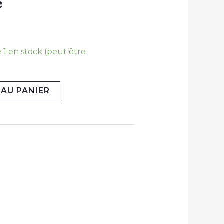
e
 1 en stock (peut être
AU PANIER