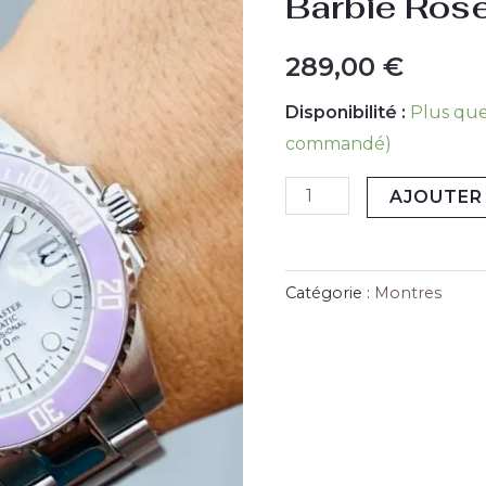
Barbie Ros
-
Hommage
289,00
€
Sub
Disponibilité :
Plus que
Barbie
commandé)
Rose
AJOUTER 
Catégorie :
Montres