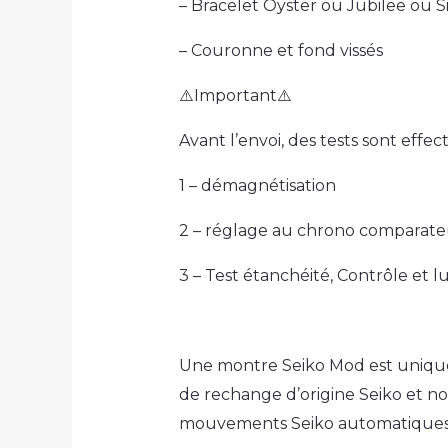
– Bracelet Oyster ou Jubilee ou Si
– Couronne et fond vissés
⚠️Important⚠️
Avant l’envoi, des tests sont effec
1 – démagnétisation
2 – réglage au chrono comparateur.
3 – Test étanchéité, Contrôle et lu
Une montre Seiko Mod est unique e
de rechange d’origine Seiko et no
mouvements Seiko automatiques