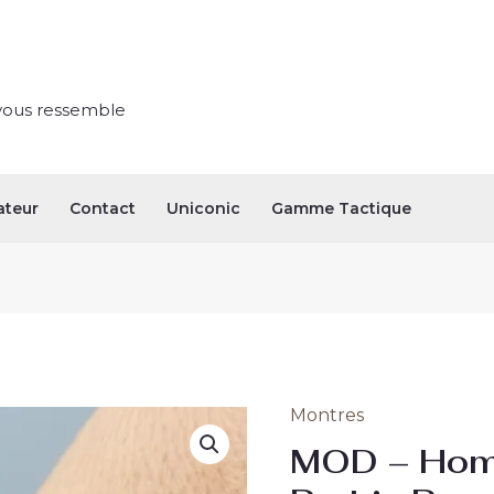
vous ressemble
ateur
Contact
Uniconic
Gamme Tactique
Montres
quantité
MOD – Ho
de
MOD