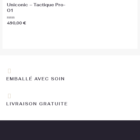
Uniconic – Tactique Pro-
01
Note
490,00
€
0
sur
5
EMBALLÉ AVEC SOIN
LIVRAISON GRATUITE