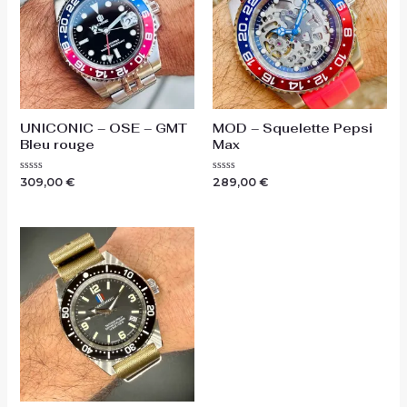
UNICONIC – OSE – GMT
MOD – Squelette Pepsi
Bleu rouge
Max
Note
Note
309,00
€
289,00
€
0
0
sur
sur
5
5