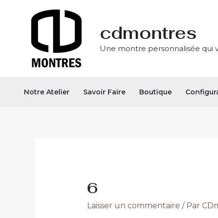
Aller
Navigation
au
des
cdmontres
contenu
articles
Une montre personnalisée qui 
Notre Atelier
Savoir Faire
Boutique
Configur
6
Laisser un commentaire
/ Par
CDm