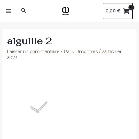
Aller
Navigation
MAIN
Rechercher
0,00
€
au
des
MENU
contenu
articles
aiguille 2
Laisser un commentaire
/ Par
CDmontres
/
23 février
2023