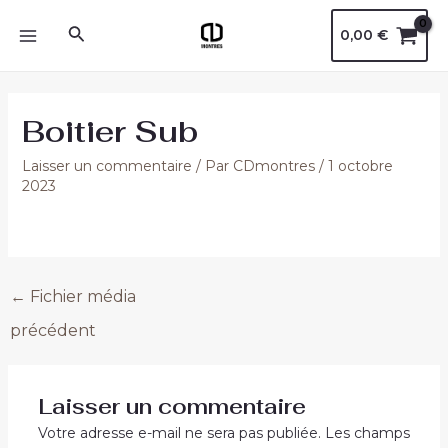
Aller
Navigation
MAIN
Rechercher
0,00
€
au
des
MENU
contenu
articles
Boitier Sub
Laisser un commentaire
/ Par
CDmontres
/
1 octobre
2023
←
Fichier média
précédent
Laisser un commentaire
Votre adresse e-mail ne sera pas publiée.
Les champs