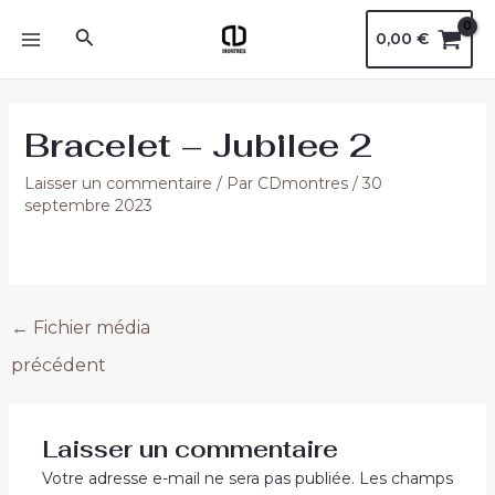
Aller
Navigation
MAIN
Rechercher
0,00
€
au
des
MENU
contenu
articles
Bracelet – Jubilee 2
Laisser un commentaire
/ Par
CDmontres
/
30
septembre 2023
←
Fichier média
précédent
Laisser un commentaire
Votre adresse e-mail ne sera pas publiée.
Les champs