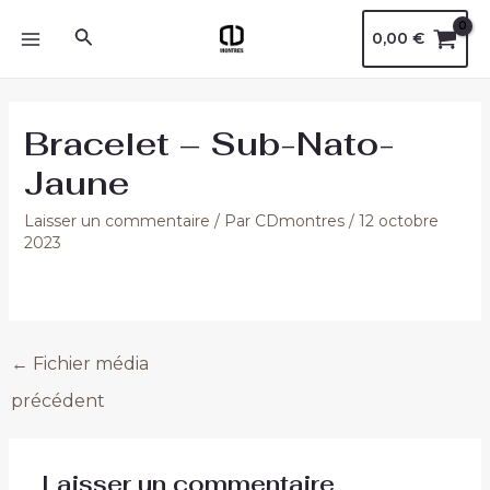
Aller
Navigation
MAIN
Rechercher
0,00
€
au
des
MENU
contenu
articles
Bracelet – Sub-Nato-
Jaune
Laisser un commentaire
/ Par
CDmontres
/
12 octobre
2023
←
Fichier média
précédent
Laisser un commentaire