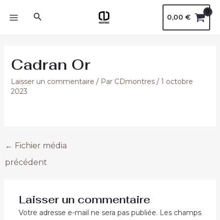
Aller
Navigation
MAIN
Rechercher
0,00
€
au
des
MENU
contenu
articles
Cadran Or
Laisser un commentaire
/ Par
CDmontres
/
1 octobre
2023
←
Fichier média
précédent
Laisser un commentaire
Votre adresse e-mail ne sera pas publiée.
Les champs