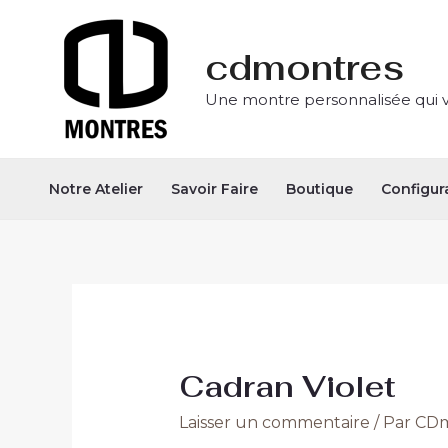
Aller
Navigation
au
des
cdmontres
contenu
articles
Une montre personnalisée qui 
Notre Atelier
Savoir Faire
Boutique
Configur
Cadran Violet
Laisser un commentaire
/ Par
CDm