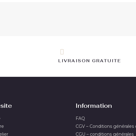
LIVRAISON GRATUITE
site
Information
e
FAQ
re
CGV – Conditions générales
lier
CGU – conditions générales