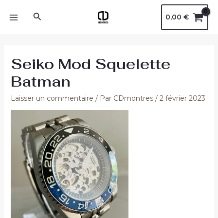
Aller
Navigation
MAIN
Rechercher
0,00
€
au
des
MENU
contenu
articles
Seiko Mod Squelette
Batman
Laisser un commentaire
/ Par
CDmontres
/
2 février 2023