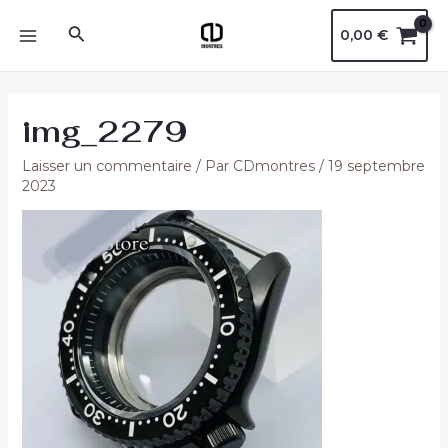
Aller
Navigation
MAIN
Rechercher
0,00
€
au
des
MENU
contenu
articles
img_2279
Laisser un commentaire
/ Par
CDmontres
/
19 septembre
2023