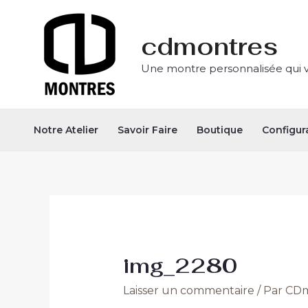
Aller
Navigation
au
des
cdmontres
contenu
articles
Une montre personnalisée qui 
Notre Atelier
Savoir Faire
Boutique
Configur
img_2280
Laisser un commentaire
/ Par
CDm