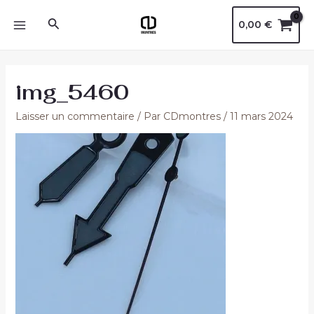
Aller
Navigation
MAIN
Rechercher
0,00
€
au
des
MENU
contenu
articles
img_5460
Laisser un commentaire
/ Par
CDmontres
/
11 mars 2024