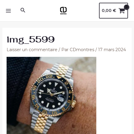
Aller
Navigation
MAIN
Rechercher
0,00
€
au
des
MENU
contenu
articles
img_5599
Laisser un commentaire
/ Par
CDmontres
/
17 mars 2024