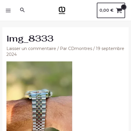
Aller
Navigation
MAIN
Rechercher
0,00
€
au
des
MENU
contenu
articles
img_8333
Laisser un commentaire
/ Par
CDmontres
/
19 septembre
2024