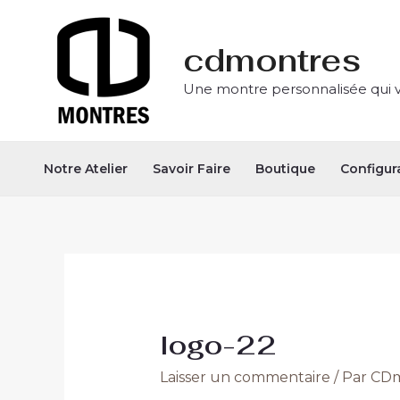
Aller
Navigation
au
des
cdmontres
contenu
articles
Une montre personnalisée qui 
Notre Atelier
Savoir Faire
Boutique
Configur
logo-22
Laisser un commentaire
/ Par
CDm