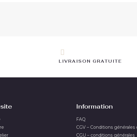
LIVRAISON GRATUITE
site
Information
e
FAQ
re
CGV – Conditions générales
lier
CGU – conditions générales