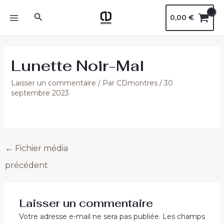
Aller
Navigation
MAIN
Rechercher
0,00
€
au
des
MENU
contenu
articles
Lunette Noir-Mal
Laisser un commentaire
/ Par
CDmontres
/
30
septembre 2023
←
Fichier média
précédent
Laisser un commentaire
Votre adresse e-mail ne sera pas publiée.
Les champs