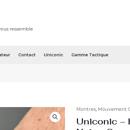
vous ressemble
ateur
Contact
Uniconic
Gamme Tactique
Montres
,
Mouvement Q
quantité
Uniconic 
de
Uniconic