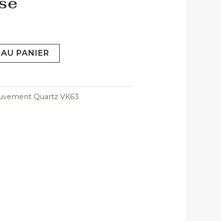
osé
AU PANIER
uvement Quartz VK63