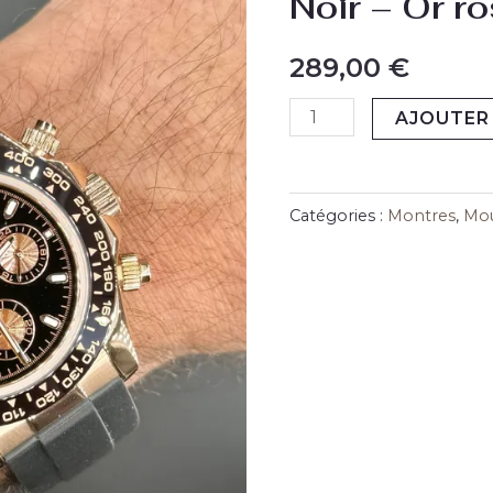
Noir – Or r
-
Hommage
289,00
€
Dayto
AJOUTER 
Noir
-
Or
rosé
Catégories :
Montres
,
Mo