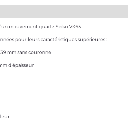
plémentaires
Avis (0)
e d’un mouvement quartz Seiko VK63
onnées pour leurs caractéristiques supérieures :
L, 39 mm sans couronne
3mm d’épaisseur
uleur