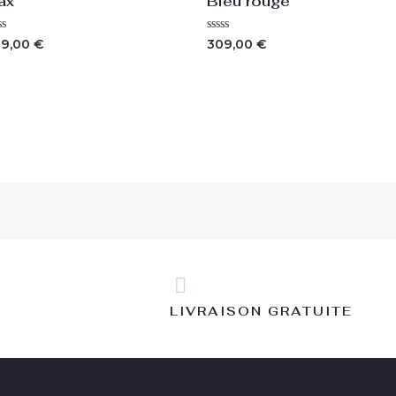
ax
Bleu rouge
te
Note
89,00
€
309,00
€
0
sur
5
LIVRAISON GRATUITE