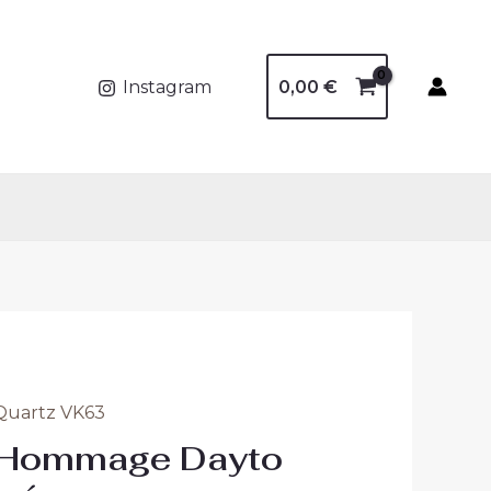
0,00
€
Instagram
uartz VK63
– Hommage Dayto