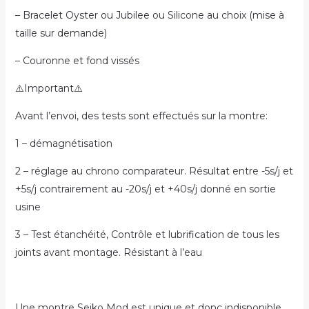
– Bracelet Oyster ou Jubilee ou Silicone au choix (mise à
taille sur demande)
– Couronne et fond vissés
⚠️Important⚠️
Avant l’envoi, des tests sont effectués sur la montre:
1 – démagnétisation
2 – réglage au chrono comparateur. Résultat entre -5s/j et
+5s/j contrairement au -20s/j et +40s/j donné en sortie
usine
3 – Test étanchéité, Contrôle et lubrification de tous les
joints avant montage. Résistant à l’eau
Une montre Seiko Mod est unique et donc indisponible