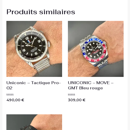
Produits similaires
Uniconic – Tactique Pro-
UNICONIC – MOVE –
02
GMT Bleu rouge
Note
Note
490,00
€
309,00
€
0
0
sur
sur
5
5