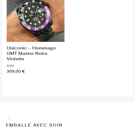
Uniconic – Hommage
GMT Master Noire
Violette
Note
309,00
€
0
sur
5
EMBALLÉ AVEC SOIN