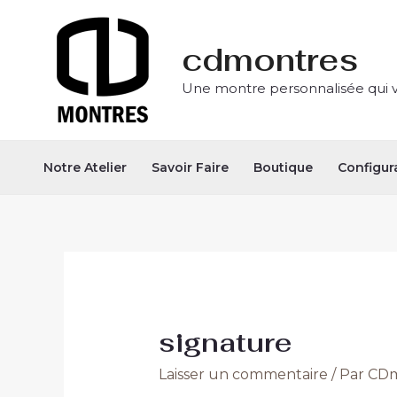
Aller
Navigation
au
des
cdmontres
contenu
articles
Une montre personnalisée qui 
Notre Atelier
Savoir Faire
Boutique
Configur
signature
Laisser un commentaire
/ Par
CDm