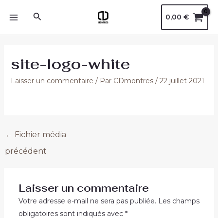
Aller
Navigation
MAIN
Rechercher
0,00
€
au
des
MENU
contenu
articles
site-logo-white
Laisser un commentaire
/ Par
CDmontres
/
22 juillet 2021
←
Fichier média
précédent
Laisser un commentaire
Votre adresse e-mail ne sera pas publiée.
Les champs
obligatoires sont indiqués avec
*