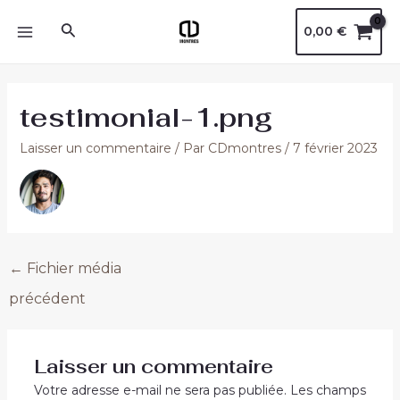
Aller
Navigation
MAIN
Rechercher
0,00
€
au
des
MENU
contenu
articles
testimonial-1.png
Laisser un commentaire
/ Par
CDmontres
/
7 février 2023
←
Fichier média
précédent
Laisser un commentaire
Votre adresse e-mail ne sera pas publiée.
Les champs