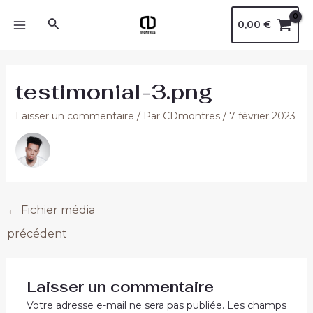
Aller
Navigation
MAIN
Rechercher
0,00
€
au
des
MENU
contenu
articles
testimonial-3.png
Laisser un commentaire
/ Par
CDmontres
/
7 février 2023
←
Fichier média
précédent
Laisser un commentaire
Votre adresse e-mail ne sera pas publiée.
Les champs