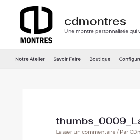
Aller
Navigation
au
des
cdmontres
contenu
articles
Une montre personnalisée qui 
Notre Atelier
Savoir Faire
Boutique
Configur
thumbs_0009_L
Laisser un commentaire
/ Par
CDm