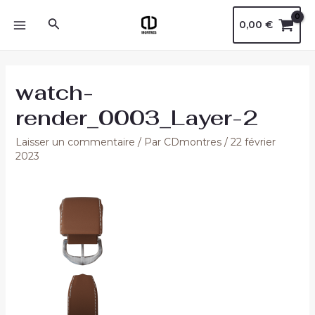
Aller
Navigation
MAIN
Rechercher
0,00
€
au
des
MENU
contenu
articles
watch-
render_0003_Layer-2
Laisser un commentaire
/ Par
CDmontres
/
22 février
2023